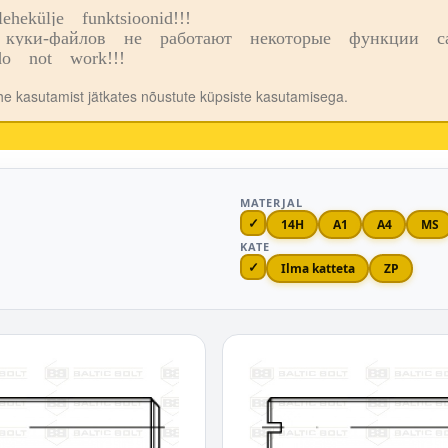
ekülje funktsioonid!!!
o
Kauplused
куки-файлов не работают некоторые функции сай
o not work!!!
ehe kasutamist jätkates nõustute küpsiste kasutamisega.
MATERJAL
✓
14H
A1
A4
MS
KATE
✓
Ilma katteta
ZP