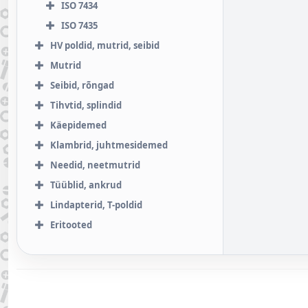
ISO 7434
ISO 7435
HV poldid, mutrid, seibid
Mutrid
Seibid, rõngad
Tihvtid, splindid
Käepidemed
Klambrid, juhtmesidemed
Needid, neetmutrid
Tüüblid, ankrud
Lindapterid, T-poldid
Eritooted