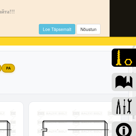
🌙
та!!!
Loe Täpsemalt
Nõustun
0
PA