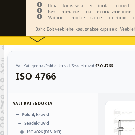
Ilma küpsiseta ei tööta mõned leh
Kinnitusvahendid
Tööriistad
Inf
Без согласия на использование 
Without cookie some functions d
Baltic Bolt veebilehel kasutatakse küpsiseid. Veebil
Vali Kategooria
Poldid, kruvid
Seadekruvid
ISO 4766
ISO 4766
VALI KATEGOORIA
Poldid, kruvid
Seadekruvid
ISO 4026 (DIN 913)