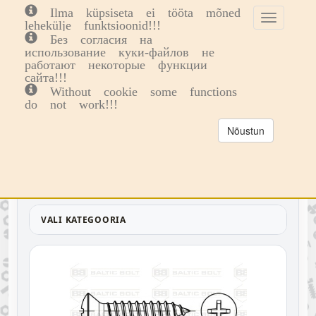
Ilma küpsiseta ei tööta mõned
Toggle
Toggl
0
lehekülje funktsioonid!!!
cookie
navig
Без согласия на
consent
использование куки-файлов не
Vali Kategooria
Poldid, kruvid
Pleki ja puurkruvid
DIN 7983
banner
работают некоторые функции
сайта!!!
DIN 7983
Without cookie some functions
do not work!!!
MATERJAL
Nõustun
✓
A2
teras
KATE
✓
Ilma katteta
ZP
VALI KATEGOORIA