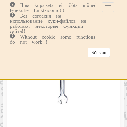
Ilma küpsiseta ei tööta mõned
Toggle
Toggl
0
lehekülje funktsioonid!!!
cookie
navig
Без согласия на
consent
использование куки-файлов не
banner
работают некоторые функции
сайта!!!
Without cookie some functions
do not work!!!
Nõustun