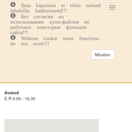
Ilma küpsiseta ei tööta mõned
Toggle
Toggl
0
lehekülje funktsioonid!!!
cookie
navig
Без согласия на
consent
использование куки-файлов не
Kuressaare kauplus
banner
работают некоторые функции
сайта!!!
Without cookie some functions
do not work!!!
Aadress
Kuressaare Ringtee 14 93815
Nõustun
Telefon
(+372) 53 033 449
E-post
kuressaare@balticbolt.ee
Avatud
E-R 9.00 - 16.30