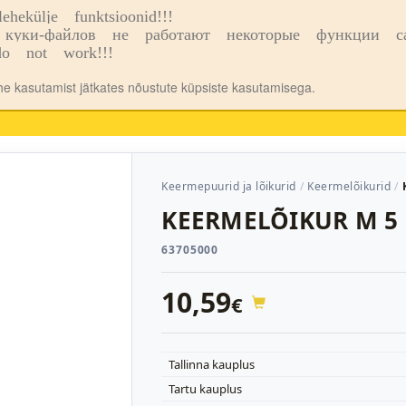
ekülje funktsioonid!!!
o
Kauplused
куки-файлов не работают некоторые функции сай
o not work!!!
ehe kasutamist jätkates nõustute küpsiste kasutamisega.
Keermepuurid ja lõikurid
Keermelõikurid
KEERMELÕIKUR M 5
63705000
10,59
€
Tallinna kauplus
Tartu kauplus