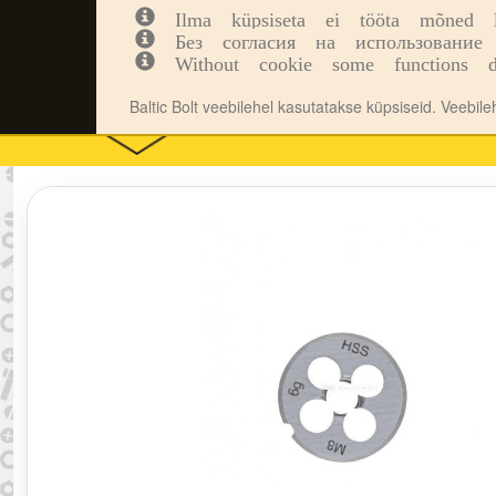
Ilma küpsiseta ei tööta mõned leh
Kinnitusvahendid
Tööriistad
Inf
Без согласия на использование 
Without cookie some functions d
Baltic Bolt veebilehel kasutatakse küpsiseid. Veebil