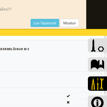
🌙
та!!!
Loe Täpsemalt
Nõustun
0
KEERMELÕIKUR M 5