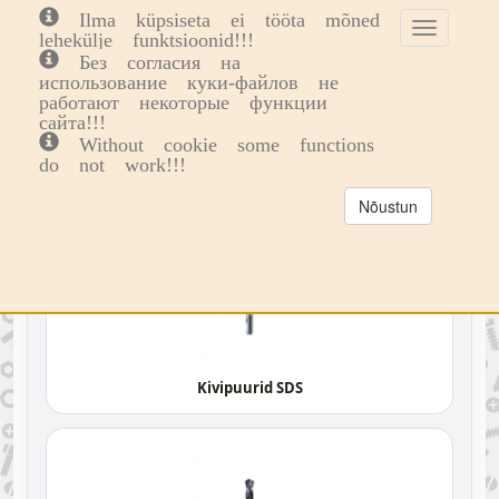
Ilma küpsiseta ei tööta mõned
Toggle
Toggl
0
lehekülje funktsioonid!!!
cookie
navig
Без согласия на
consent
использование куки-файлов не
Tööriistad
Puurid ja keermepuurid
banner
работают некоторые функции
сайта!!!
PUURID JA KEERMEPUURID
Without cookie some functions
do not work!!!
Nõustun
Kivipuurid SDS