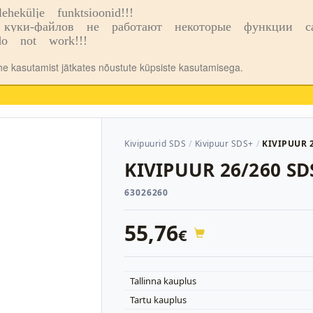
ekülje funktsioonid!!!
o
Kauplused
куки-файлов не работают некоторые функции сай
o not work!!!
ehe kasutamist jätkates nõustute küpsiste kasutamisega.
Kivipuurid SDS
Kivipuur SDS+
KIVIPUUR 
KIVIPUUR 26/260 SD
63026260
55,76
€
Tallinna kauplus
Tartu kauplus