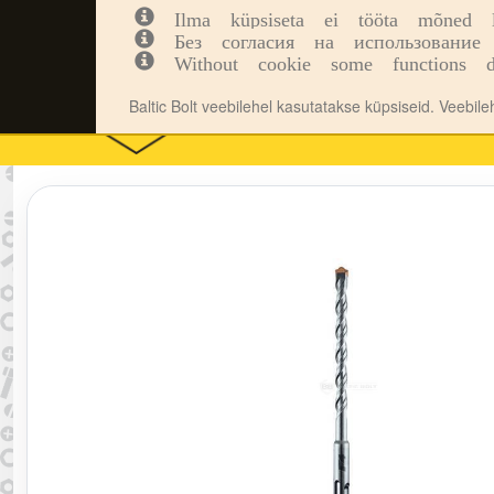
Ilma küpsiseta ei tööta mõned leh
Kinnitusvahendid
Tööriistad
Inf
Без согласия на использование 
Without cookie some functions d
Baltic Bolt veebilehel kasutatakse küpsiseid. Veebil