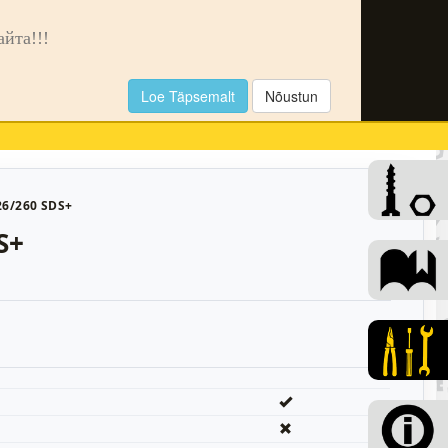
🌙
та!!!
Loe Täpsemalt
Nõustun
0
26/260 SDS+
S+