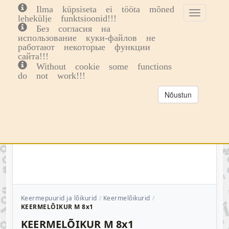
Ilma küpsiseta ei tööta mõned
Toggle
Toggl
0
lehekülje funktsioonid!!!
cookie
navig
Без согласия на
consent
использование куки-файлов не
banner
работают некоторые функции
сайта!!!
Without cookie some functions
do not work!!!
Nõustun
Keermepuurid ja lõikurid
Keermelõikurid
KEERMELÕIKUR M 8x1
KEERMELÕIKUR M 8x1