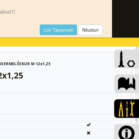
🌙
та!!!
Loe Täpsemalt
Nõustun
0
KEERMELÕIKUR M 12x1,25
x1,25