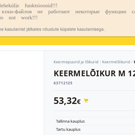
ekülje funktsioonid!!!
o
Kauplused
куки-файлов не работают некоторые функции сай
o not work!!!
ehe kasutamist jätkates nõustute küpsiste kasutamisega.
Keermepuurid ja lõikurid
Keermelõikurid
KEERMELÕIKUR M 12
63712125
53,32
€
Tallinna kauplus
Tartu kauplus