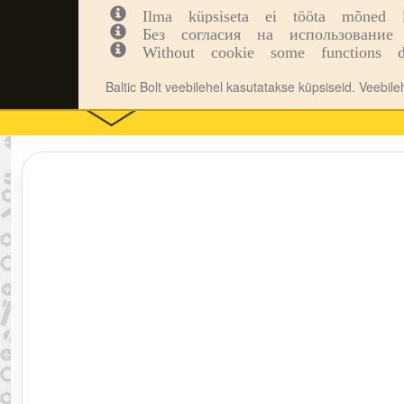
Ilma küpsiseta ei tööta mõned leh
Kinnitusvahendid
Tööriistad
Inf
Без согласия на использование 
Without cookie some functions d
Baltic Bolt veebilehel kasutatakse küpsiseid. Veebil