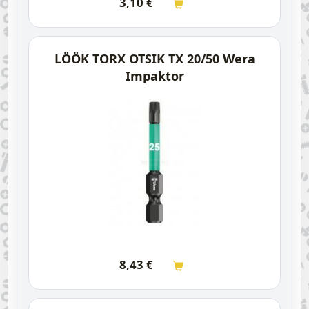
3,10
€
LÖÖK TORX OTSIK TX 20/50 Wera
Impaktor
8,43
€