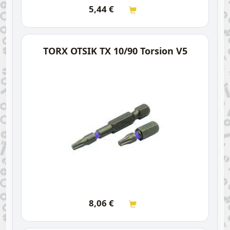
5,44
€
TORX OTSIK TX 10/90 Torsion V5
8,06
€