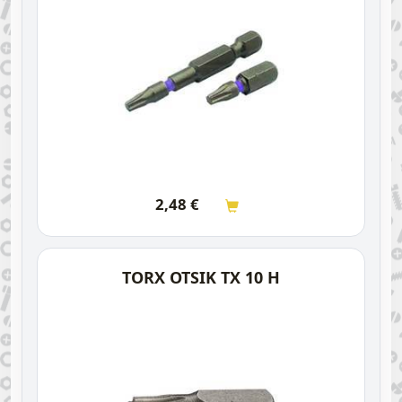
2,48
€
TORX OTSIK TX 10 H