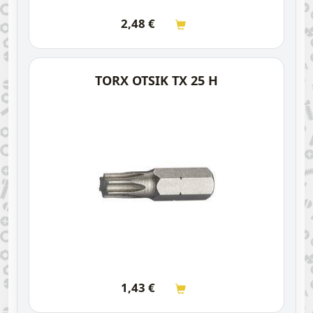
2,48
€
TORX OTSIK TX 25 H
1,43
€