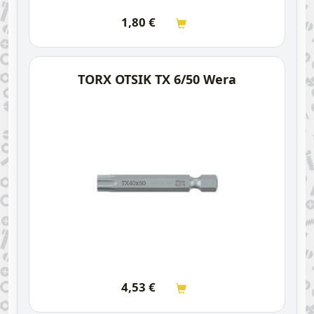
1,80
€
TORX OTSIK TX 6/50 Wera
4,53
€