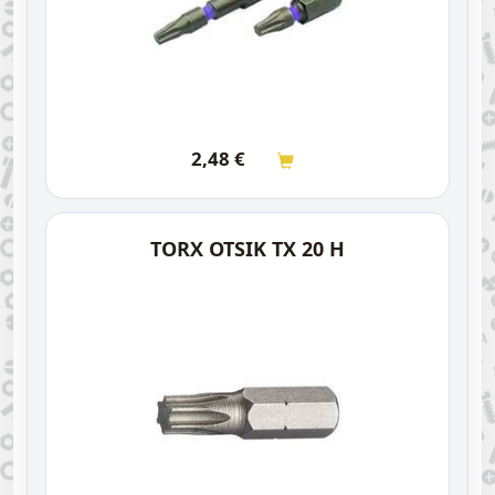
2,48
€
TORX OTSIK TX 20 H