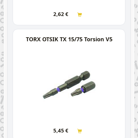
2,62
€
TORX OTSIK TX 15/75 Torsion V5
5,45
€