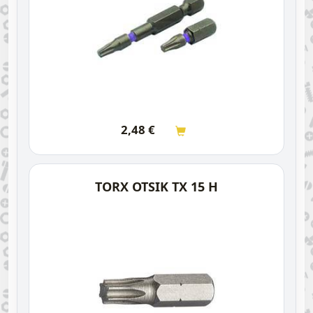
2,48
€
TORX OTSIK TX 15 H